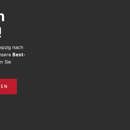
h
!
eipzig nach
unsere
Best-
n Sie
GEN