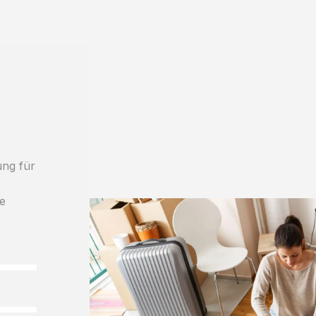
ung für
le