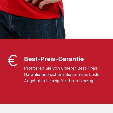
Best-Preis-Garantie
Profitieren Sie von unserer Best-Preis-
Garantie und sichern Sie sich das beste
Angebot in Leipzig für Ihren Umzug.