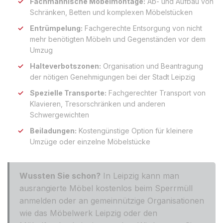
Fachmännische Möbelmontage:
Ab- und Aufbau von
Schränken, Betten und komplexen Möbelstücken
Entrümpelung:
Fachgerechte Entsorgung von nicht
mehr benötigten Möbeln und Gegenständen vor dem
Umzug
Halteverbotszonen:
Organisation und Beantragung
der nötigen Genehmigungen bei der Stadt Leipzig
Spezielle Transporte:
Fachgerechter Transport von
Klavieren, Tresorschränken und anderen
Schwergewichten
Beiladungen:
Kostengünstige Option für kleinere
Umzüge oder einzelne Möbelstücke
Wussten Sie schon?
In Leipzig kann man
ausrangierte Möbel kostenlos beim Sperrmüll
anmelden oder an gemeinnützige Organisationen
wie das Möbelwerk Leipzig oder den