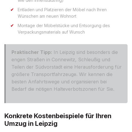
wie den Innenstadtring)
Entladen und Platzieren der Möbel nach Ihren
Wünschen am neuen Wohnort
Montage der Möbelstücke und Entsorgung des
Verpackungsmaterials auf Wunsch
Praktischer Tipp:
In Leipzig sind besonders die
engen Straßen in Connewitz, Schleußig und
Teilen der Südvorstadt eine Herausforderung für
größere Transportfahrzeuge. Wir kennen die
besten Anfahrtswege und organisieren bei
Bedarf die nötigen Halteverbotszonen für Sie.
Konkrete Kostenbeispiele für Ihren
Umzug in Leipzig