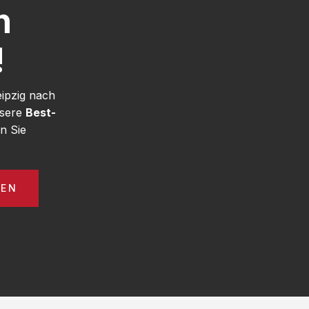
h
!
eipzig nach
nsere
Best-
n Sie
GEN