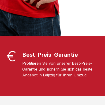
Best-Preis-Garantie
Profitieren Sie von unserer Best-Preis-
Garantie und sichern Sie sich das beste
Angebot in Leipzig für Ihren Umzug.