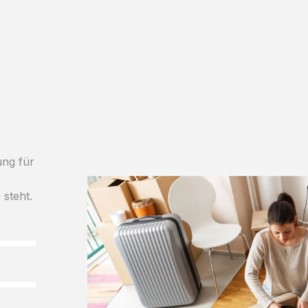
ung für
 steht.