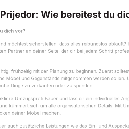
rijedor: Wie bereitest du di
u dich vor?
d möchtest sicherstellen, dass alles reibungslos abläuft? 
n Partner an deiner Seite, der dir bei jedem Schritt profe
ig, frühzeitig mit der Planung zu beginnen. Zuerst solltes
e Möbel und Gegenstände mitgenommen werden sollen. Üb
anche Dinge zu verkaufen oder zu spenden.
ktiere Umzugsprofi Bauer und lass dir ein individuelles Ang
e und kümmert sich um alle organisatorischen Details. Mit 
acken deiner Möbel machen.
er auch zusätzliche Leistungen wie das Ein- und Auspack