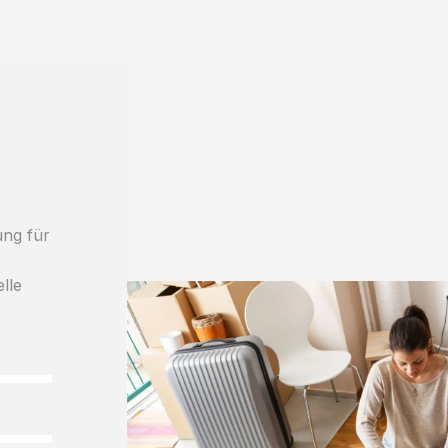
ung für
lle