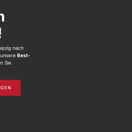
h
!
eipzig nach
 unsere
Best-
n Sie
AGEN