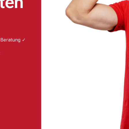
ten
 Beratung ✓
: