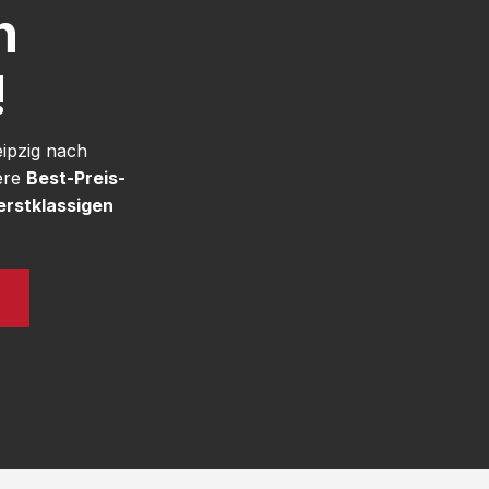
h
!
eipzig nach
ere
Best-Preis-
erstklassigen