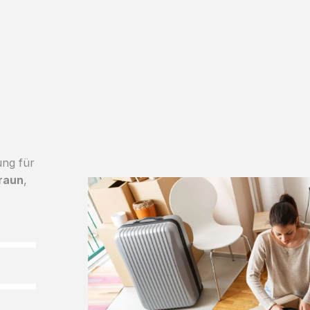
ung für
raun
,