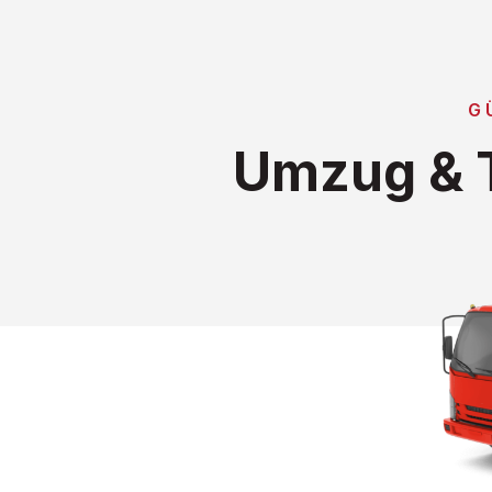
G
Umzug & T