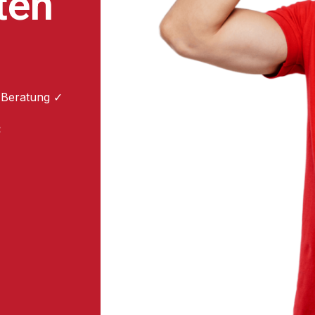
ten
 Beratung ✓
: