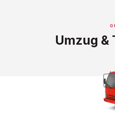
G
Umzug & T