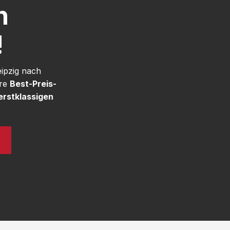
h
!
eipzig nach
ere
Best-Preis-
erstklassigen