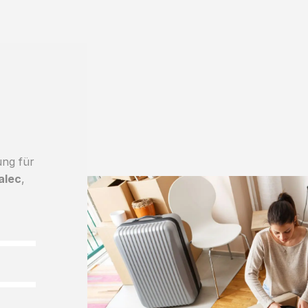
ung für
alec
,