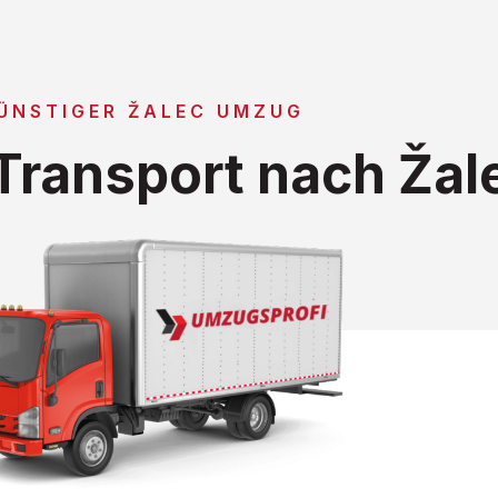
ÜNSTIGER ŽALEC UMZUG
ransport nach Žal