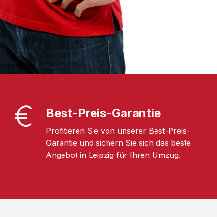
Best-Preis-Garantie
Profitieren Sie von unserer Best-Preis-
Garantie und sichern Sie sich das beste
Angebot in Leipzig für Ihren Umzug.