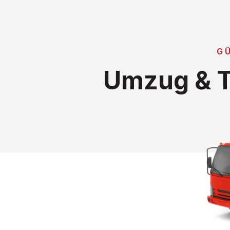
G
Umzug & T