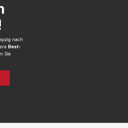
h
!
eipzig nach
sere
Best-
n Sie
N