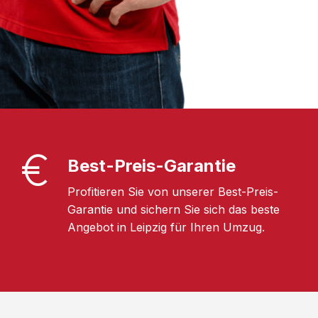
Best-Preis-Garantie
Profitieren Sie von unserer Best-Preis-
Garantie und sichern Sie sich das beste
Angebot in Leipzig für Ihren Umzug.