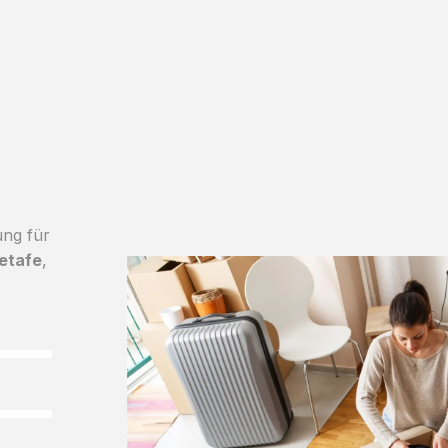
ung für
etafe
,