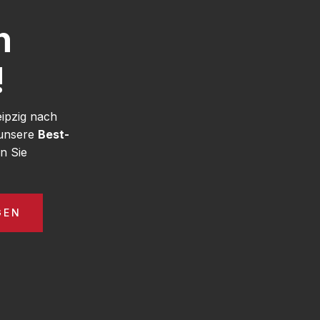
h
!
eipzig nach
 unsere
Best-
n Sie
GEN