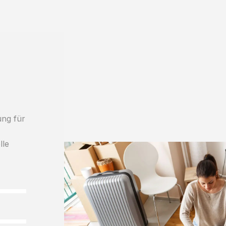
ung für
lle