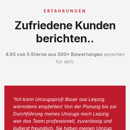
ERFAHRUNGEN
Zufriedene Kunden
berichten..
4.95 von 5 Sterne aus 500+ Bewertungen
sprechen
für sich.
"Ich kann Umzugsprofi Bauer aus Leipzig
wärmstens empfehlen! Von der Planung bis zur
Durchführung meines Umzugs nach Leipzig
war das Team professionell, zuverlässig und
äußerst freundlich. Sie haben meinen Umzug