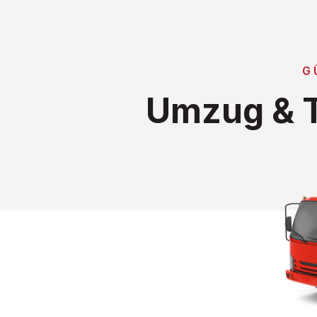
G
Umzug & T