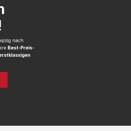
h
!
eipzig nach
sere
Best-Preis-
erstklassigen