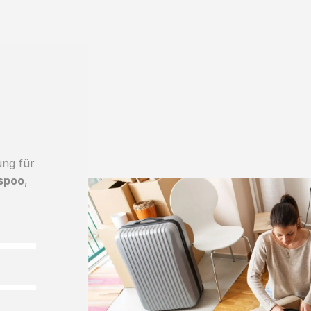
ung für
Espoo
,