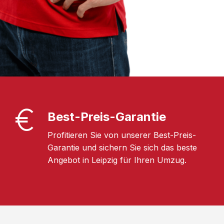
Best-Preis-Garantie
Profitieren Sie von unserer Best-Preis-
Garantie und sichern Sie sich das beste
Angebot in Leipzig für Ihren Umzug.