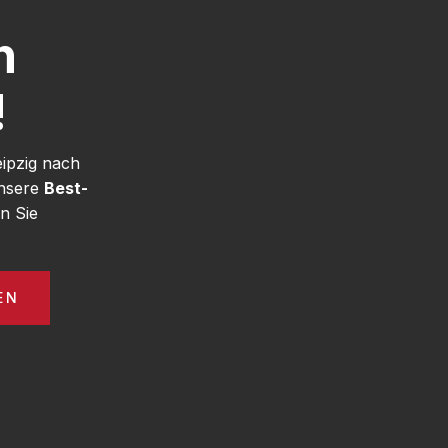
h
!
eipzig nach
unsere
Best-
n Sie
EN