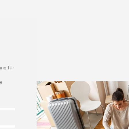
ung für
le