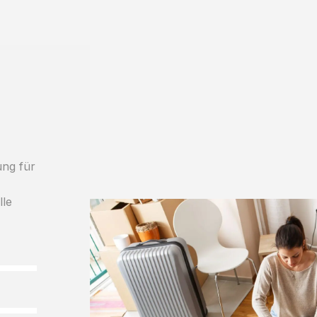
ung für
lle