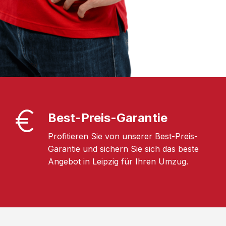
Best-Preis-Garantie
Profitieren Sie von unserer Best-Preis-
Garantie und sichern Sie sich das beste
Angebot in Leipzig für Ihren Umzug.