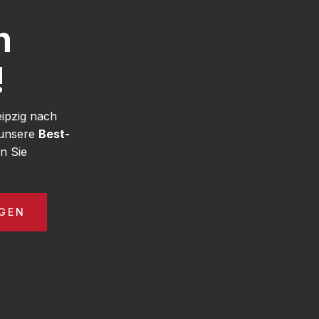
h
!
eipzig nach
 unsere
Best-
n Sie
GEN