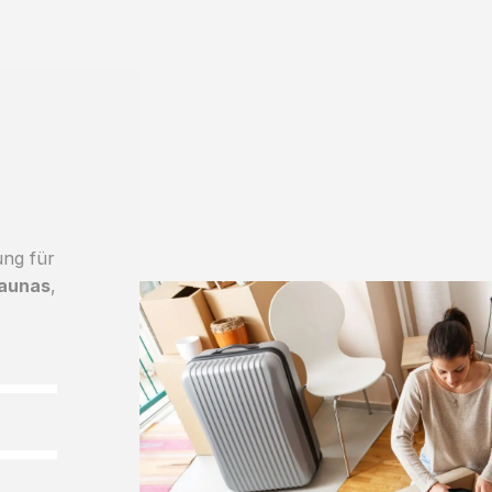
ung für
Kaunas
,