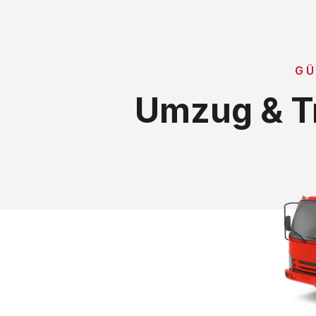
GÜ
Umzug & T