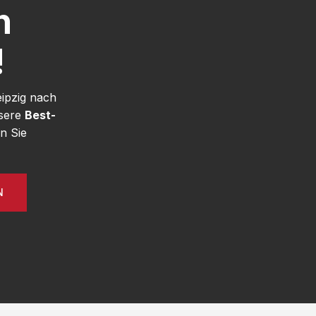
h
!
eipzig nach
nsere
Best-
n Sie
N