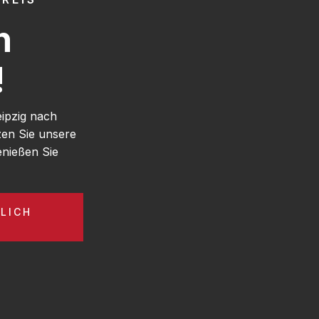
h
!
eipzig nach
en Sie unsere
enießen Sie
LICH