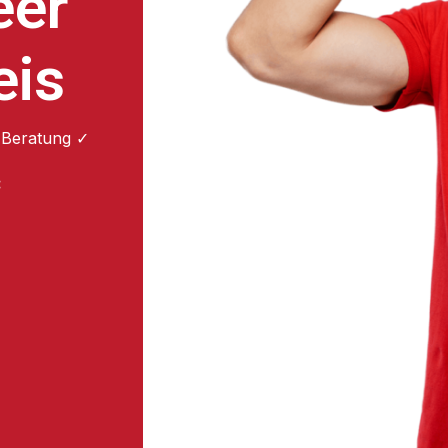
eer
eis
 Beratung ✓
: