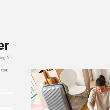
er
ung für
rster