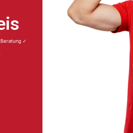
eis
 Beratung ✓
: