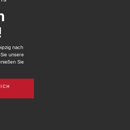
h
!
eipzig nach
 Sie unsere
enießen Sie
ICH