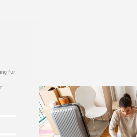
ung für
r