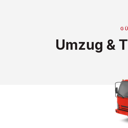
G
Umzug & T