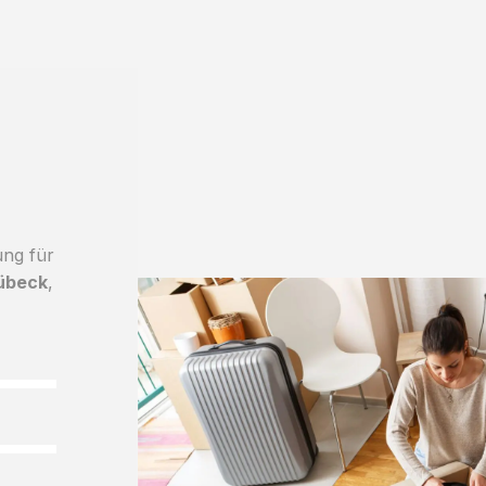
ung für
Lübeck
,