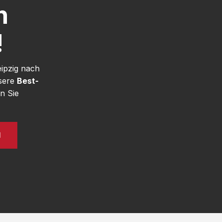
h
!
eipzig nach
nsere
Best-
n Sie
N