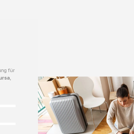
ung für
ursa
,