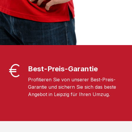
Best-Preis-Garantie
Profitieren Sie von unserer Best-Preis-
Garantie und sichern Sie sich das beste
Angebot in Leipzig für Ihren Umzug.