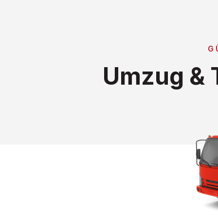
G
Umzug & T