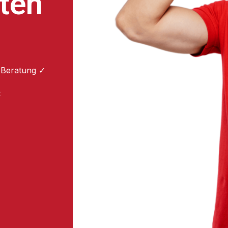
ten
 Beratung ✓
: