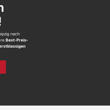
h
!
eipzig nach
ere
Best-Preis-
erstklassigen