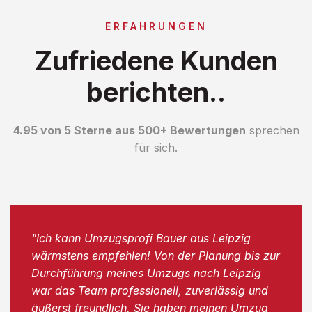
ERFAHRUNGEN
Zufriedene Kunden
berichten..
4.95 von 5 Sterne aus 500+ Bewertungen
sprechen
für sich.
"Ich kann Umzugsprofi Bauer aus Leipzig
wärmstens empfehlen! Von der Planung bis zur
Durchführung meines Umzugs nach Leipzig
war das Team professionell, zuverlässig und
äußerst freundlich. Sie haben meinen Umzug