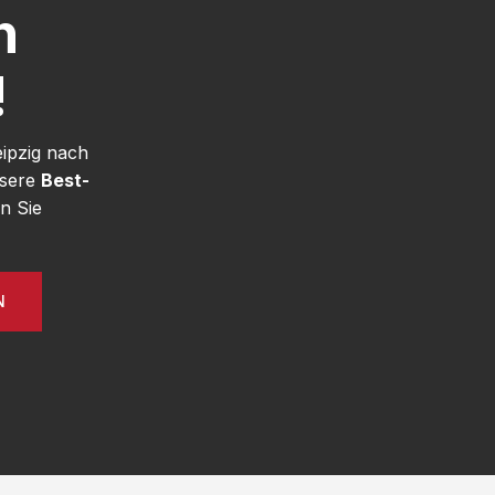
h
!
eipzig nach
nsere
Best-
n Sie
N