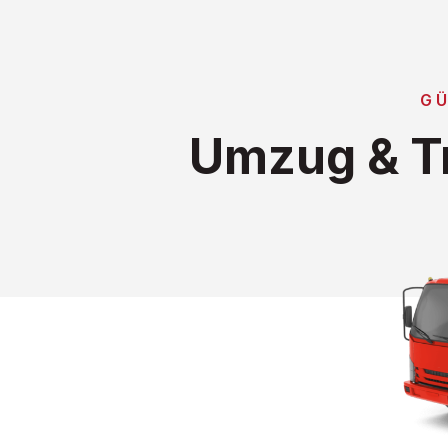
GÜ
Umzug & T