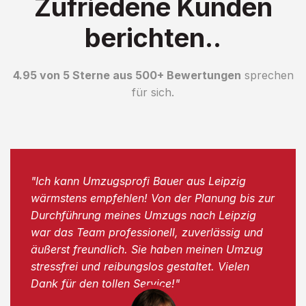
Zufriedene Kunden
berichten..
4.95 von 5 Sterne aus 500+ Bewertungen
sprechen
für sich.
"Ich kann Umzugsprofi Bauer aus Leipzig
wärmstens empfehlen! Von der Planung bis zur
Durchführung meines Umzugs nach Leipzig
war das Team professionell, zuverlässig und
äußerst freundlich. Sie haben meinen Umzug
stressfrei und reibungslos gestaltet. Vielen
Dank für den tollen Service!"